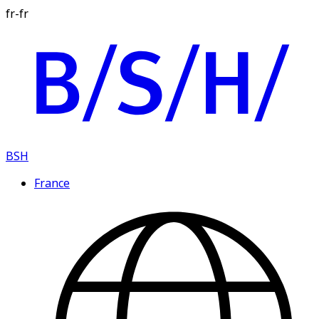
fr-fr
BSH
France